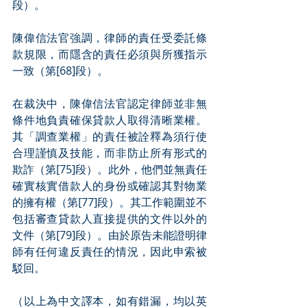
段）。
陳偉信法官強調，律師的責任受委託條
款規限，而隱含的責任必須與所獲指示
一致（第[68]段）。
在裁決中，陳偉信法官認定律師並非無
條件地負責確保貸款人取得清晰業權。
其「調查業權」的責任被詮釋為須行使
合理謹慎及技能，而非防止所有形式的
欺詐（第[75]段）。此外，他們並無責任
確實核實借款人的身份或確認其對物業
的擁有權（第[77]段）。其工作範圍並不
包括審查貸款人直接提供的文件以外的
文件（第[79]段）。由於原告未能證明律
師有任何違反責任的情況，因此申索被
駁回。
（以上為中文譯本，如有錯漏，均以英