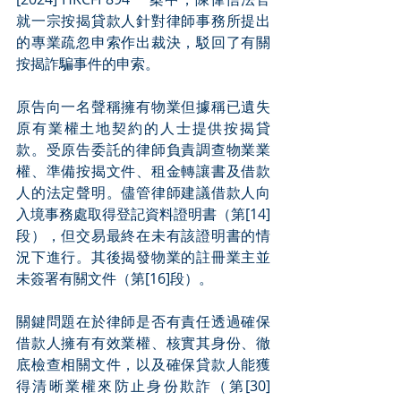
就一宗按揭貸款人針對律師事務所提出
的專業疏忽申索作出裁決，駁回了有關
按揭詐騙事件的申索。
原告向一名聲稱擁有物業但據稱已遺失
原有業權土地契約的人士提供按揭貸
款。受原告委託的律師負責調查物業業
權、準備按揭文件、租金轉讓書及借款
人的法定聲明。儘管律師建議借款人向
入境事務處取得登記資料證明書（第[14]
段），但交易最終在未有該證明書的情
況下進行。其後揭發物業的註冊業主並
未簽署有關文件（第[16]段）。
關鍵問題在於律師是否有責任透過確保
借款人擁有有效業權、核實其身份、徹
底檢查相關文件，以及確保貸款人能獲
得清晰業權來防止身份欺詐（第[30]