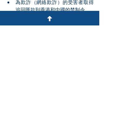
為欺詐（網絡欺詐）的受害者取得
追回匯款到香港和中國的禁制令。
就反洗錢問題、內部調查、應當局
要求披露銀行員工的個人數據等事
宜向持牌銀行提供建議。
（以上為中文譯本，如有錯漏，均以英
文為準。）
2024年7月
賴文俊博士 及 張筱樺博士
最新文章
查看全部