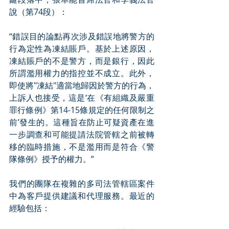
說（第74段）：
“錯誤目的論點再次涉及錯誤地將警方的
行為定性為凍結賬戶。基於上述原因，
凍結賬戶的不是警方，而是銀行，因此
所謂濫用權力的指控並不成立。此外，
即使將"凍結"適當地歸因於警方的行為，
上訴人也接受，這是‘在《有組織及嚴重
罪行條例》第14-15條規定的任何限制之
前’發生的。這種旨在防止可疑資產在進
一步調查和可能提請法院管轄之前被轉
移的臨時措施，不是濫用而是符合《警
隊條例》授予的權力。”
我們的團隊在複雜的多司法管轄區案件
中為客戶提供建議和代理服務。最近的
經驗包括：