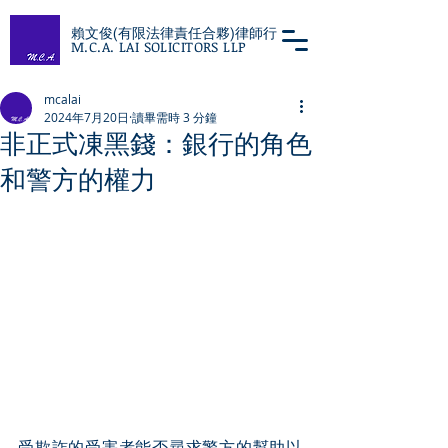
賴文俊(有限法律責任合夥)律師行
M.C.A. LAI SOLICITORS LLP
mcalai
2024年7月20日
讀畢需時 3 分鐘
非正式凍黑錢：銀行的角色
和警方的權力
受欺詐的受害者能否尋求警方的幫助以