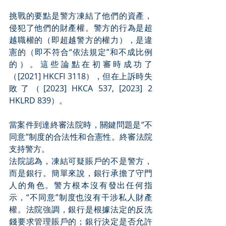
挑戰的要點是警方凍結了他們的資產，
侵犯了他們的財產權。警方的行為是超
越職權的（即超越警方的權力），是違
憲的（即不符合“依法規定”和不成比例
的）。這些論點在初審時成功了
（[2021] HKCFI 3118），但在上訴時失
敗了（[2023] HKCA 537, [2023] 2 
HKLRD 839）。
當案件到達終審法院時，關鍵問題是“不
同意”制度的合法性和合憲性。終審法院
支持警方。
法院認為，凍結可疑賬戶的不是警方，
而是銀行。簡單來說，銀行承擔了守門
人的角色。警方根本沒有發出任何指
示，“不同意”制度也沒有干涉私人財產
權。法院強調，銀行是根據法定的反洗
錢要求管理賬戶的；銀行決定是否允許