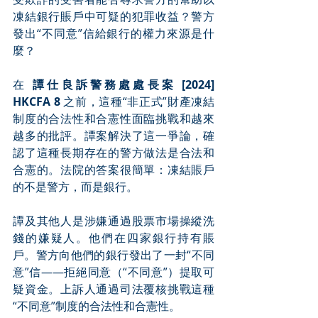
凍結銀行賬戶中可疑的犯罪收益？警方
發出“不同意”信給銀行的權力來源是什
麼？
在 
譚仕良訴警務處處長案 [2024] 
HKCFA 8
 之前，這種“非正式”財產凍結
制度的合法性和合憲性面臨挑戰和越來
越多的批評。譚案解決了這一爭論，確
認了這種長期存在的警方做法是合法和
合憲的。法院的答案很簡單：凍結賬戶
的不是警方，而是銀行。
譚及其他人是涉嫌通過股票市場操縱洗
錢的嫌疑人。他們在四家銀行持有賬
戶。警方向他們的銀行發出了一封“不同
意”信——拒絕同意（“不同意”）提取可
疑資金。上訴人通過司法覆核挑戰這種
“不同意”制度的合法性和合憲性。