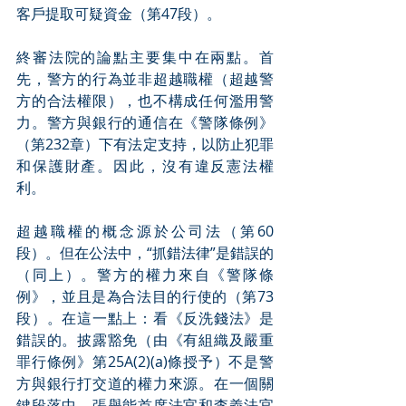
客戶提取可疑資金（第47段）。
終審法院的論點主要集中在兩點。首
先，警方的行為並非超越職權（超越警
方的合法權限），也不構成任何濫用警
力。警方與銀行的通信在《警隊條例》
（第232章）下有法定支持，以防止犯罪
和保護財產。因此，沒有違反憲法權
利。
超越職權的概念源於公司法（第60
段）。但在公法中，“抓錯法律”是錯誤的
（同上）。警方的權力來自《警隊條
例》，並且是為合法目的行使的（第73
段）。在這一點上：看《反洗錢法》是
錯誤的。披露豁免（由《有組織及嚴重
罪行條例》第25A(2)(a)條授予）不是警
方與銀行打交道的權力來源。在一個關
鍵段落中，張舉能首席法官和李義法官