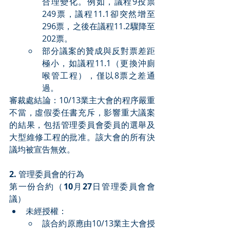
合理變化。例如，議程9投票
249票，議程11.1卻突然增至
296票，之後在議程11.2驟降至
202票。
部分議案的贊成與反對票差距
極小，如議程11.1（更換沖廁
喉管工程），僅以8票之差通
過。
審裁處結論：10/13業主大會的程序嚴重
不當，虛假委任書充斥，影響重大議案
的結果，包括管理委員會委員的選舉及
大型維修工程的批准。該大會的所有決
議均被宣告無效。
2. 
管理委員會的行為
第一份合約（
10
月
27
日管理委員會會
議）
未經授權：
該合約原應由10/13業主大會授