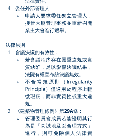
法律責任。
委任外部管理人：
申請人要求委任獨立管理人，
接管大廈管理事務並重新召開
業主大會進行選舉。
法律原則
會議決議的有效性：
若會議程序存在嚴重違規或實
質缺陷，足以影響決議結果，
法院有權宣布該決議無效。
不合常規原則（Irregularity 
Principle）僅適用於程序上輕
微瑕疵，而非實質性或重大違
規。
《建築物管理條例》第
29A
條：
管理委員會成員若能證明其行
為是「真誠地及以合理方式」
進行，則可免除個人法律責