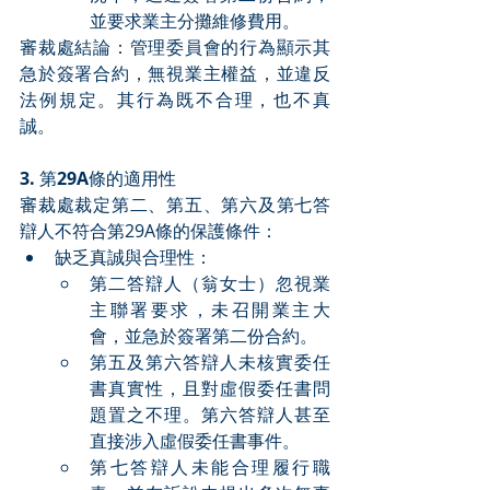
並要求業主分攤維修費用。
審裁處結論：管理委員會的行為顯示其
急於簽署合約，無視業主權益，並違反
法例規定。其行為既不合理，也不真
誠。
3. 
第
29A
條的適用性
審裁處裁定第二、第五、第六及第七答
辯人不符合第29A條的保護條件：
缺乏真誠與合理性：
第二答辯人（翁女士）忽視業
主聯署要求，未召開業主大
會，並急於簽署第二份合約。
第五及第六答辯人未核實委任
書真實性，且對虛假委任書問
題置之不理。第六答辯人甚至
直接涉入虛假委任書事件。
第七答辯人未能合理履行職