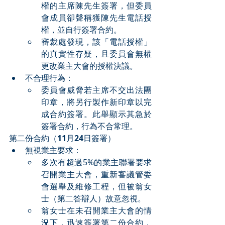
權的主席陳先生簽署，但委員
會成員卻聲稱獲陳先生電話授
權，並自行簽署合約。
審裁處發現，該「電話授權」
的真實性存疑，且委員會無權
更改業主大會的授權決議。
不合理行為：
委員會威脅若主席不交出法團
印章，將另行製作新印章以完
成合約簽署。此舉顯示其急於
簽署合約，行為不合常理。
第二份合約（
11
月
24
日簽署）
無視業主要求：
多次有超過5%的業主聯署要求
召開業主大會，重新審議管委
會選舉及維修工程，但被翁女
士（第二答辯人）故意忽視。
翁女士在未召開業主大會的情
況下，迅速簽署第二份合約，