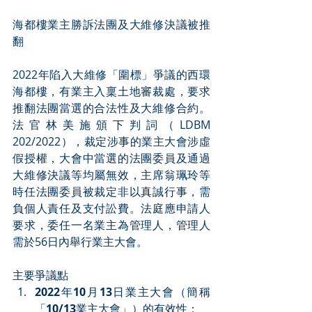
海都樓業主勝訴法團及大維修決議被推
翻
2022年陷入大維修「圍標」爭議的西環
海都樓，有業主入稟土地審裁處，要求
推翻法團當選的合法性及大維修合約。
法官林美施頒下判詞（LDBM 
202/2022），裁定涉事的業主大會涉虛
假授權，大會中當選的法團委員及通過
大維修決議等均屬無效，主席翁珮玲等
時任法團委員被裁定非以真誠行事，需
負個人責任及支付訟費。法庭應申請人
要求，委任一名業主為管理人，管理人
需於56日內舉行業主大會。
主要爭議點
2022
年
10
月
13
日業主大會（簡稱
「
10/13
業主大會」）的有效性：