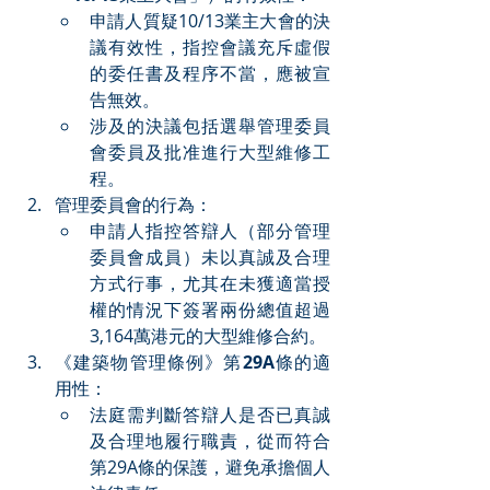
申請人質疑10/13業主大會的決
議有效性，指控會議充斥虛假
的委任書及程序不當，應被宣
告無效。
涉及的決議包括選舉管理委員
會委員及批准進行大型維修工
程。
管理委員會的行為：
申請人指控答辯人（部分管理
委員會成員）未以真誠及合理
方式行事，尤其在未獲適當授
權的情況下簽署兩份總值超過
3,164萬港元的大型維修合約。
《建築物管理條例》第
29A
條的適
用性：
法庭需判斷答辯人是否已真誠
及合理地履行職責，從而符合
第29A條的保護，避免承擔個人