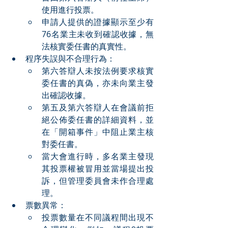
使用進行投票。
申請人提供的證據顯示至少有
76名業主未收到確認收據，無
法核實委任書的真實性。
程序失誤與不合理行為：
第六答辯人未按法例要求核實
委任書的真偽，亦未向業主發
出確認收據。
第五及第六答辯人在會議前拒
絕公佈委任書的詳細資料，並
在「開箱事件」中阻止業主核
對委任書。
當大會進行時，多名業主發現
其投票權被冒用並當場提出投
訴，但管理委員會未作合理處
理。
票數異常：
投票數量在不同議程間出現不