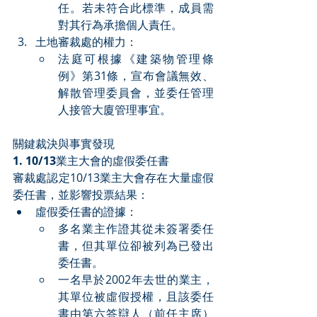
任。若未符合此標準，成員需
對其行為承擔個人責任。
土地審裁處的權力：
法庭可根據《建築物管理條
例》第31條，宣布會議無效、
解散管理委員會，並委任管理
人接管大廈管理事宜。
關鍵裁決與事實發現
1. 10/13
業主大會的虛假委任書
審裁處認定10/13業主大會存在大量虛假
委任書，並影響投票結果：
虛假委任書的證據：
多名業主作證其從未簽署委任
書，但其單位卻被列為已發出
委任書。
一名早於2002年去世的業主，
其單位被虛假授權，且該委任
書由第六答辯人（前任主席）