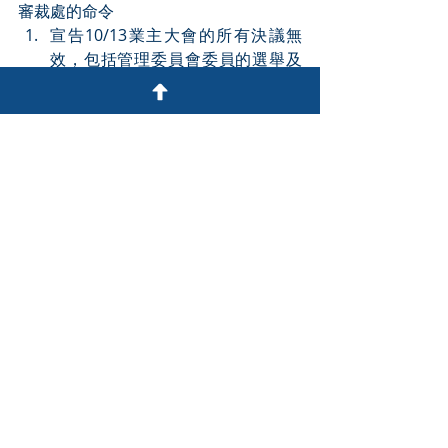
審裁處的命令
宣告10/13業主大會的所有決議無
效，包括管理委員會委員的選舉及
大型維修工程的批准。
宣告10月27日及11月22日管理委員
會會議的所有決議無效。
宣告第一份及第二份合約無效，管
理委員會無權簽署該合約。
解散現屆管理委員會，委任施養龍
先生為管理人，負責重新召開業主
大會並選舉新管理委員會。
第二、第五、第六及第七答辯人須
共同支付申請人訟費（包括保留訟
費），以彌償基準計算。
分析與結論
證據與事實認定：
審裁處仔細分析了各方的證
據，尤其是虛假委任書及投票