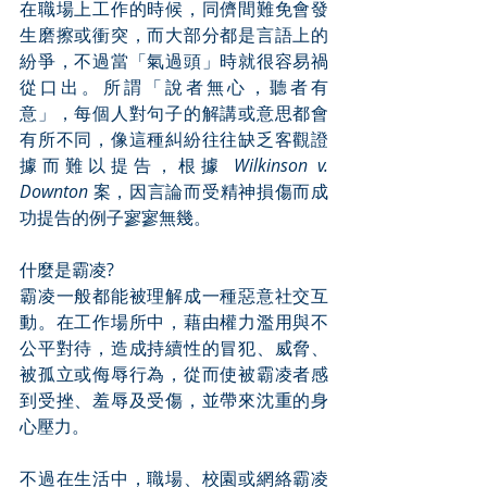
在職場上工作的時候，同儕間難免會發
生磨擦或衝突，而大部分都是言語上的
紛爭，不過當「氣過頭」時就很容易禍
從口出。所謂「說者無心，聽者有
意」，每個人對句子的解講或意思都會
有所不同，像這種糾紛往往缺乏客觀證
據而難以提告，根據 
Wilkinson v. 
Downton 
案，因言論而受精神損傷而成
功提告的例子寥寥無幾。
什麼是霸凌?
霸凌一般都能被理解成一種惡意社交互
動。在工作場所中，藉由權力濫用與不
公平對待，造成持續性的冒犯、威脅、
被孤立或侮辱行為，從而使被霸凌者感
到受挫、羞辱及受傷，並帶來沈重的身
心壓力。
不過在生活中，職場、校園或網絡霸凌