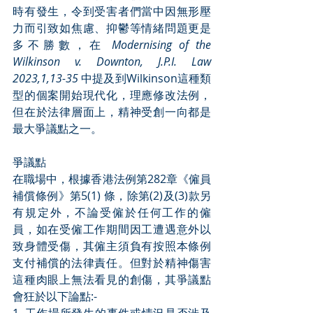
時有發生，令到受害者們當中因無形壓
力而引致如焦慮、抑鬱等情緒問題更是
多不勝數，在 
Modernising of the 
Wilkinson v. Downton, J.P.I. Law 
2023,1,13-35 
中提及到Wilkinson這種類
型的個案開始現代化，理應修改法例，
但在於法律層面上，精神受創一向都是
最大爭議點之一。
爭議點
在職場中，根據香港法例第282章《僱員
補償條例》第5(1) 條，除第(2)及(3)款另
有規定外，不論受僱於任何工作的僱
員，如在受僱工作期間因工遭遇意外以
致身體受傷，其僱主須負有按照本條例
支付補償的法律責任。但對於精神傷害
這種肉眼上無法看見的創傷，其爭議點
會狂於以下論點:-