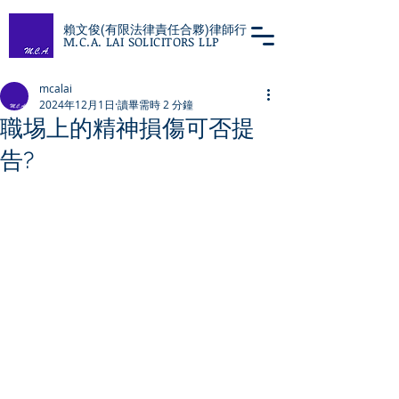
賴文俊(有限法律責任合夥)律師行
M.C.A. LAI SOLICITORS LLP
mcalai
2024年12月1日
讀畢需時 2 分鐘
職埸上的精神損傷可否提
告?