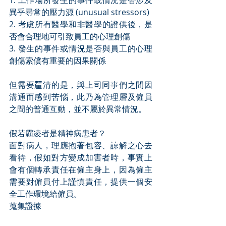
1. 工作場所發生的事件或情況是否涉及
異乎尋常的壓力源 (unusual stressors)
2. 考慮所有醫學和非醫學的證供後，是
否會合理地可引致員工的心理創傷
3. 發生的事件或情況是否與員工的心理
創傷索償有重要的因果關係
但需要𨤳清的是，與上司同事們之間因
溝通而感到苦惱，此乃為管理層及僱員
之間的普通互動，並不屬於異常情況。
假若霸凌者是精神病患者？
面對病人，理應抱著包容、諒解之心去
看待，假如對方變成加害者時，事實上
會有個轉承責任在僱主身上，因為僱主
需要對僱員付上謹慎責任，提供一個安
全工作環境給僱員。
蒐集證據