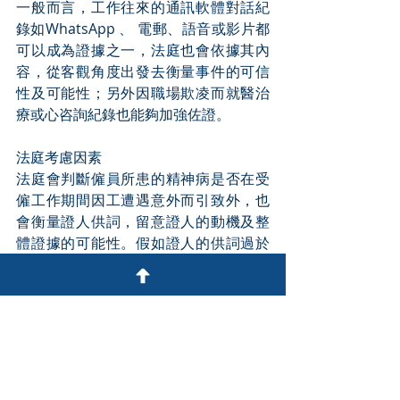
一般而言，工作往來的通訊軟體對話紀
錄如WhatsApp 、 電郵、語音或影片都
可以成為證據之一，法庭也會依據其內
容，從客觀角度出發去衡量事件的可信
性及可能性；另外因職場欺凌而就醫治
療或心咨詢紀錄也能夠加強佐證。
法庭考慮因素
法庭會判斷僱員所患的精神病是否在受
僱工作期間因工遭遇意外而引致外，也
會衡量證人供詞，留意證人的動機及整
體證據的可能性。假如證人的供詞過於
情緒化或與事實不符，就可能會被法庭
納入為不可信證人而其供詞將不被接
納。
2024年12月
賴文俊博士 及 
劉錦倫律師